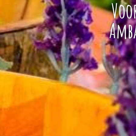
Voo
Amb