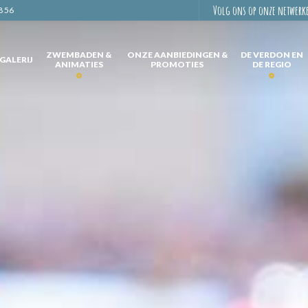
Volg ons op onze netwerk
8 56
ZWEMBADEN &
ONZE AANBIEDINGEN &
DE VERDON EN
GALERIJ
ANIMATIES
PROMOTIES
DE REGIO