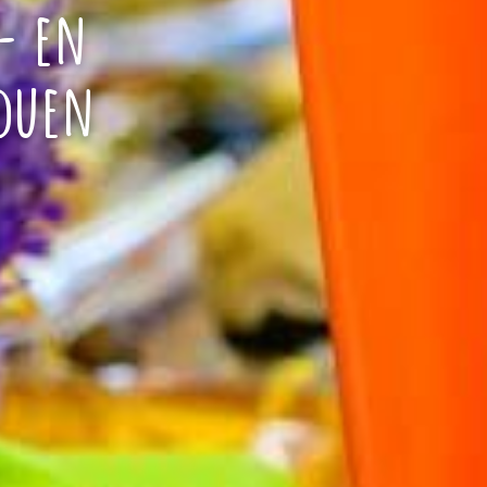
- en
duen