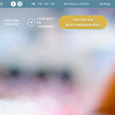
en
NL
FR
EN
DE
Brochures & tarifs
De blog
CONTACT
PRIJZEN EN
FESTIVAL
EN
DE JAZZ
BESCHIKBAARHEID
TOEGANG